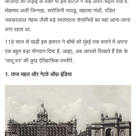
आज़ादी की लड़ाई के वक़्त भी इस होटल ने कई उतार-चढ़ाव देखें हैं.
मोहम्मद अली जिन्नाह, सरोजिनी नायडू, महात्मा गांधी, पंडित
जवाहरलाल नेहरू जैसी बड़े स्वतंत्रता सेनानियों का यहां आना-जाना
लगा रहता था.
118 साल से खड़ी इस इमारत ने बॉम्बे को मुंबई तक बनाने में अपना
एक बहुत बड़ा योगदान दिया है. आइए, अब आपको दिखाते हैं देश के
‘जादू घर’ की कुछ ऐतिहासिक तस्वीरें.
1. ताज महल और गेटवे ऑफ़ इंडिया