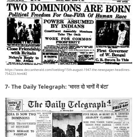
https://www.deccanherald.com/liveblog/15th-august-1947-the-newspaper-headlines-
754223.html#2
7- The Daily Telegraph: ‘भारत दो भागों में बंटा’