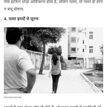
पीछे इंटेंशन थोड़ा आशिकाना होता है, लेकिन ग़लत, तो ग़लत ही होगा
न बाबू मोशाय.
4. ग़लत इरादों से घूरना
thenewsminute