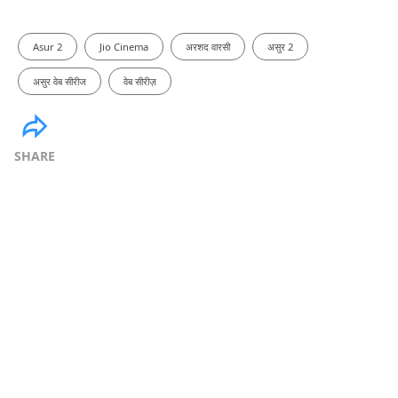
Asur 2
Jio Cinema
अरशद वारसी
असुर 2
असुर वेब सीरीज
वेब सीरीज़
SHARE