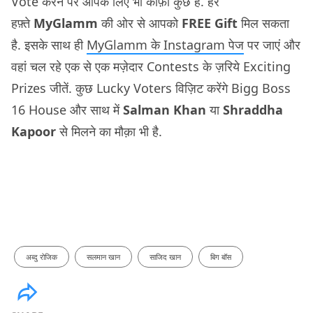
Vote करने पर आपके लिए भी काफ़ी कुछ है. हर
हफ़्ते
MyGlamm
की ओर से आपको
FREE Gift
मिल सकता
है. इसके साथ ही
MyGlamm के Instagram पेज
पर जाएं और
वहां चल रहे एक से एक मज़ेदार Contests के ज़रिये Exciting
Prizes जीतें. कुछ Lucky Voters विज़िट करेंगे Bigg Boss
16 House और साथ में
Salman Khan
या
Shraddha
Kapoor
से मिलने का मौक़ा भी है.
अब्दु रोजिक
सलमान खान
साजिद खान
बिग बॉस