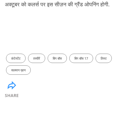
अक्टूबर को कलर्स पर इस सीज़न की ग्रैंड ओपनिंग होगी.
कंटेस्टेंट
तस्वीरें
बिग बॉस
बिग बॉस 17
लिस्ट
सलमान ख़ान
SHARE