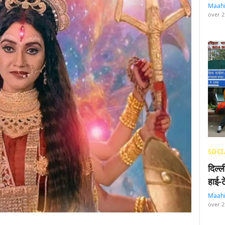
Maah
over 2
SOCI
दिल्
हाई-
Maah
over 2