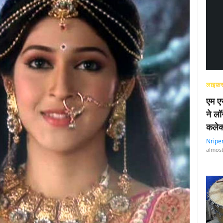
लाइफ़स
एम एस
ने लॉ
कलेक
Nripe
almost