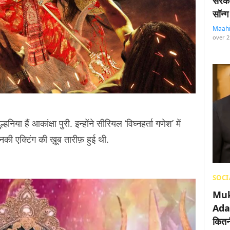
सरका
सॉन्ग
Maah
over 2
िया हैं आकांक्षा पुरी. इन्होंने सीरियल ‘विघ्नहर्ता गणेश’ में
उनकी एक्टिंग की ख़ूब तारीफ़ हुई थी.
SOCI
Muk
Adan
कितनी