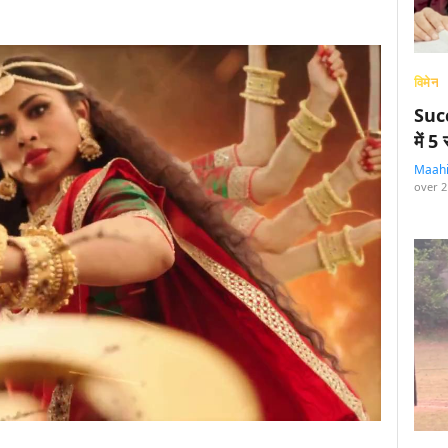
विमेन
Succ
में 
Maah
over 2