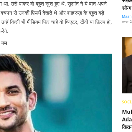
सरका
 था. उसे पाकर वो बहुत ख़ुश हुए थे. सुशांत ने ये बात अपने
सॉन्ग
वो बचपन से उनकी फ़िल्में देखते थे और शाहरुख़ के बहुत बड़े
Maah
उन्हें किसी भी मीडियम फिर चाहे वो थिएटर, टीवी या फ़िल्म हो,
over 2
ेंगे.
ी नम
SOCI
Muk
Adan
कितनी