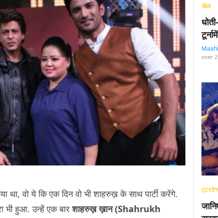
खेल
धोती
टूर्न
Maah
over 2
एंटरटेन
ा था, वो ये कि एक दिन वो भी शाहरुख़ के साथ पार्टी करेंगे.
जानि
रा भी हुआ. उन्हें एक बार
शाहरुख़ ख़ान (Shahrukh