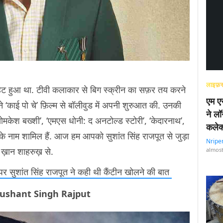
लाइफ़स
िट हुआ था. टीवी कलाकार से बिग स्क्रीन का सफ़र तय करने
एम एस
ंने ‘काई पो चे’ फ़िल्म से बॉलीवुड में अपनी शुरुआत की. उनकी
ने लॉ
्टिव ब्योमकेश बख्शी’, ‘एमएस धोनी: द अनटोल्ड स्टोरी’, ‘केदारनाथ’,
कलेक
ीज़ के नाम शामिल हैं. आज हम आपको सुशांत सिंह राजपूत से जुड़ा
Nripe
ग ख़ान शाहरुख़ से.
almost
ने पर सुशांत सिंह राजपूत ने कही थी कैंटीन खोलने की बात
ते थे Sushant Singh Rajput