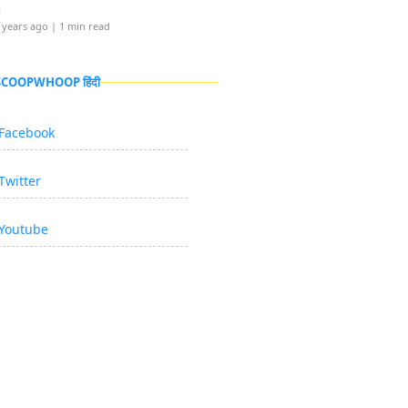
i
 years ago
| 1 min read
 SCOOPWHOOP हिंदी
Facebook
Twitter
Youtube