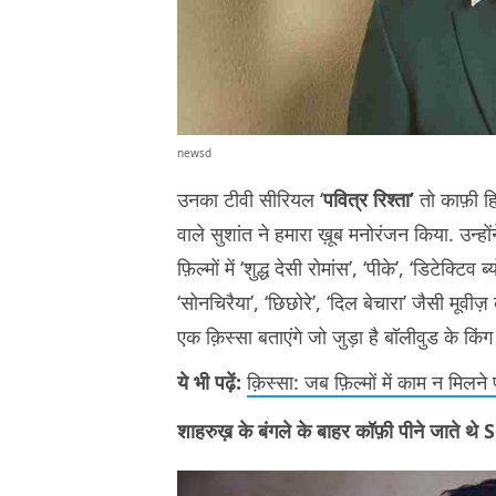
newsd
उनका टीवी सीरियल ‘
पवित्र रिश्ता’
तो काफ़ी ह
वाले सुशांत ने हमारा ख़ूब मनोरंजन किया. उन्हो
फ़िल्मों में ‘शुद्ध देसी रोमांस’, ‘पीके’, ‘डिटेक
‘सोनचिरैया’, ‘छिछोरे’, ‘दिल बेचारा’ जैसी मूव
एक क़िस्सा बताएंगे जो जुड़ा है बॉलीवुड के किं
ये भी पढ़ें:
क़िस्सा: जब फ़िल्मों में काम न मिल
शाहरुख़ के बंगले के बाहर कॉफ़ी पीने जा