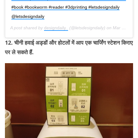
#book #bookworm #reader #3dprinting #letsdesigndaily
@letsdesigndaily
A post shared by
designdaily..
(@letsdesigndaily) on
Mar 24, 2018 at 10:04am PDT
12. चीनी हवाई अड्डों और होटलों में आप एक चार्जिंग स्टेशन किराए
पर ले सकते हैं.