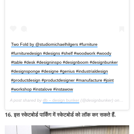
Two Fold by @studiomichaelhilgers #furniture
#furnituredesign #designs #shelf #woodwork #woody
#table #desk #designinspo #designboom #designbunker
#designsponge #designe #genius #industrialdesign
#productdesign #productdesigner #manufacture #joint
#workshop #instalove #instawow
A post shared by
db – design bunker
(@designbunker) on
Apr 1,
16. इस स्केटबोर्ड पार्किंग में स्केटबोर्ड को लॉक कर सकते हैं.