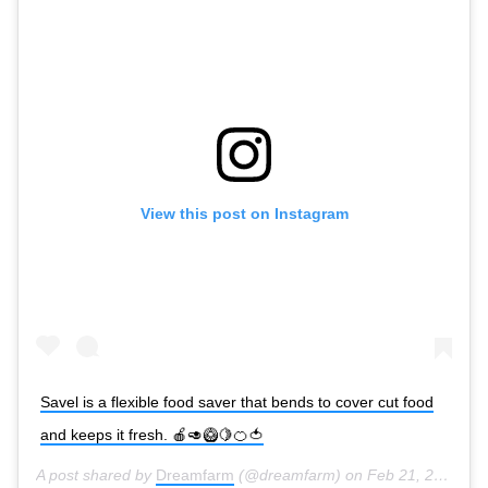
View this post on Instagram
Savel is a flexible food saver that bends to cover cut food
and keeps it fresh. 🍎🥑🥝🍋🍊🍅
A post shared by
Dreamfarm
(@dreamfarm) on
Feb 21, 2018 at 8:45pm PST