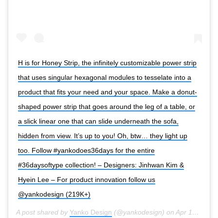
H is for Honey Strip, the infinitely customizable power strip
that uses singular hexagonal modules to tesselate into a
product that fits your need and your space. Make a donut-
shaped power strip that goes around the leg of a table, or
a slick linear one that can slide underneath the sofa,
hidden from view. It’s up to you! Oh, btw… they light up
too. Follow #yankodoes36days for the entire
#36daysoftype collection! – Designers: Jinhwan Kim &
Hyein Lee – For product innovation follow us
@yankodesign (219K+)
A post shared by
Yanko Design
(@yankodesign) on
Apr 10, 2018 at 2:15pm PDT