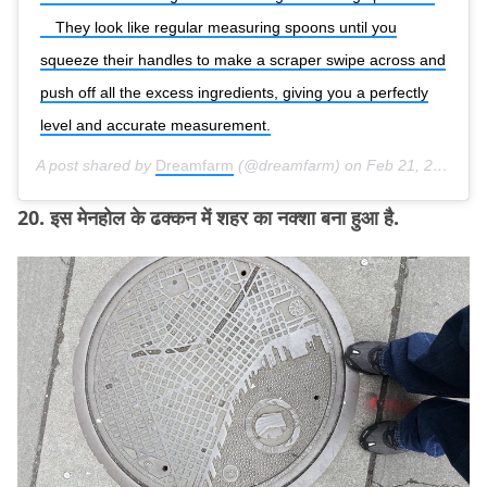
⠀ They look like regular measuring spoons until you
squeeze their handles to make a scraper swipe across and
push off all the excess ingredients, giving you a perfectly
level and accurate measurement.
A post shared by
Dreamfarm
(@dreamfarm) on
Feb 21, 2018 at 9:01pm PST
20. इस मेनहोल के ढक्कन में शहर का नक्शा बना हुआ है.