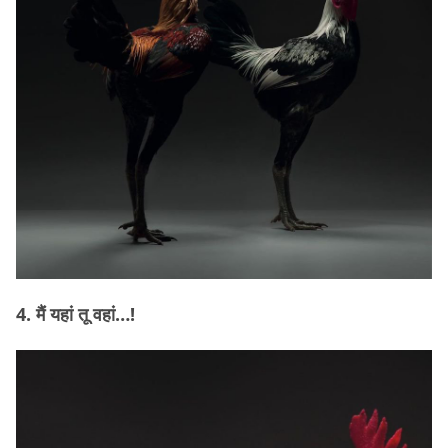
4. मैं यहां तू वहां…!