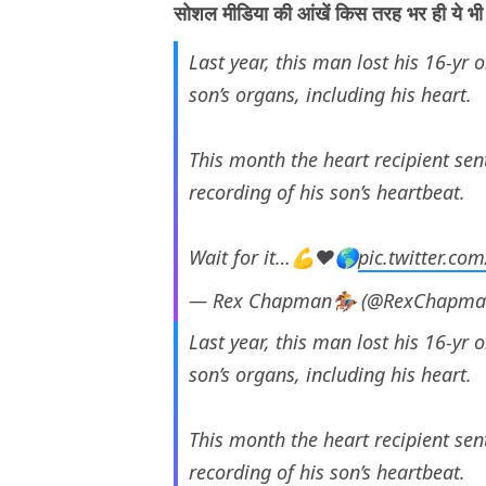
सोशल मीडिया की आंखें किस तरह भर ही ये भी
Last year, this man lost his 16-yr 
son’s organs, including his heart.
This month the heart recipient sen
recording of his son’s heartbeat.
Wait for it…💪❤️🌎
pic.twitter.co
— Rex Chapman🏇🏼 (@RexChapm
Last year, this man lost his 16-yr 
son’s organs, including his heart.
This month the heart recipient sen
recording of his son’s heartbeat.