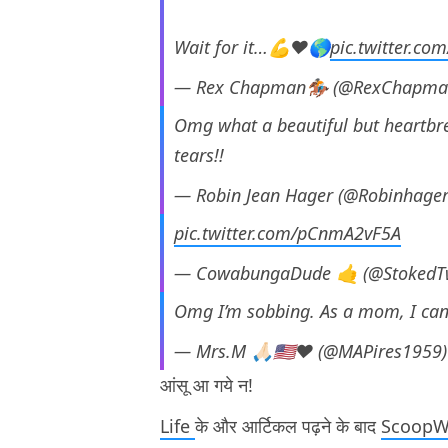
Wait for it…💪❤️🌎
pic.twitter.co
— Rex Chapman🏇🏼 (@RexChapm
Omg what a beautiful but heartbre
tears!!
— Robin Jean Hager (@Robinhage
pic.twitter.com/pCnmA2vF5A
— CowabungaDude 🤙 (@StokedT
Omg I’m sobbing. As a mom, I cann
— Mrs.M 🙏🏻🇺🇸♥️ (@MAPires1959
आंसू आ गये न!
Life
के और आर्टिकल पढ़ने के बाद
ScoopW