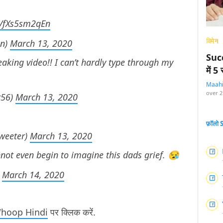
m/fXs5sm2qEn
विमेन
an)
March 13, 2020
Succ
aking video!! I can’t hardly type through my
में 
Maah
over 2
r56)
March 13, 2020
फ़ॉलो
weeter)
March 13, 2020
ot even begin to imagine this dads grief. 😪
)
March 14, 2020
hoop Hindi
पर क्लिक करें.