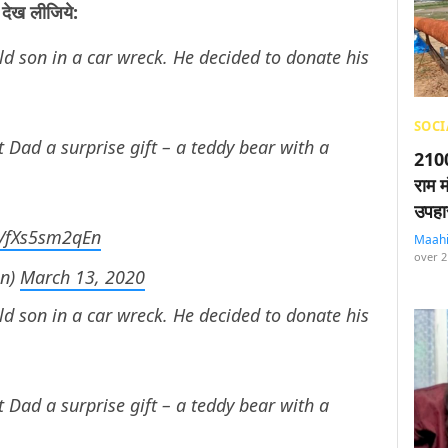
 देख लीजिये:
old son in a car wreck. He decided to donate his
SOCI
t Dad a surprise gift – a teddy bear with a
2100
राम म
उपहा
m/fXs5sm2qEn
Maah
over 2
an)
March 13, 2020
old son in a car wreck. He decided to donate his
t Dad a surprise gift – a teddy bear with a