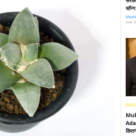
सरका
सॉन्ग
Maah
over 2
SOCI
Muk
Adan
कितनी