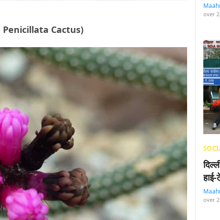
Maah
over 2
na Penicillata Cactus)
SOCI
दिल्
हाई-
Maah
over 2