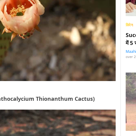
विमेन
Succ
में 
Maah
over 2
 (Acanthocalycium Thionanthum Cactus)