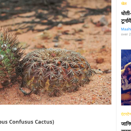
खेल
धोती
टूर्न
Maah
over 2
एंटरटेन
ocarpus Confusus Cactus)
जानि