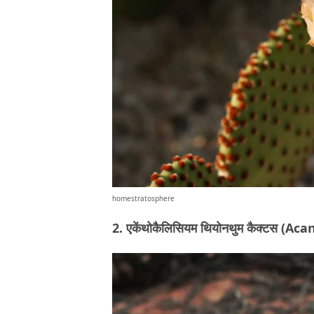
homestratosphere
2. एकेंथोकैलिसियम थियोनथुम कैक्टस