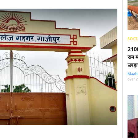
SOCI
2100
राम म
उपहा
Maah
over 2