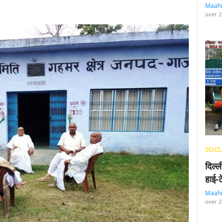
Maah
over 2
SOCI
दिल्
हाई-
Maah
over 2