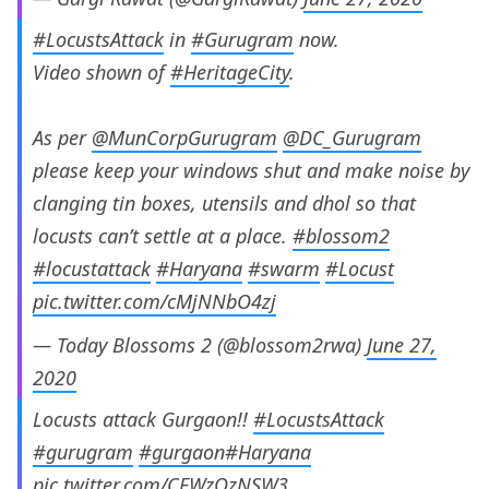
#LocustsAttack
in
#Gurugram
now.
Video shown of
#HeritageCity
.
As per
@MunCorpGurugram
@DC_Gurugram
please keep your windows shut and make noise by
clanging tin boxes, utensils and dhol so that
locusts can’t settle at a place.
#blossom2
#locustattack
#Haryana
#swarm
#Locust
pic.twitter.com/cMjNNbO4zj
— Today Blossoms 2 (@blossom2rwa)
June 27,
2020
Locusts attack Gurgaon!!
#LocustsAttack
#gurugram
#gurgaon
#Haryana
pic.twitter.com/CFWzQzNSW3