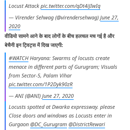
Locust Attack
pic.twitter.com/qDt4iJIwIq
— Virender Sehwag (@virendersehwag)
June 27,
2020
वीडियो सामने आने के बाद लोगों के बीच हलचल मच गई है और
बेचैनी इन ट्विट्स में दिख जाएगी:
#WATCH
Haryana: Swarms of locusts create
menace in different parts of Gurugram; Visuals
from Sector-5, Palam Vihar
pic.twitter.com/1P2Dyk90zR
— ANI (@ANI)
June 27, 2020
Locusts spotted at Dwarka expressway. please
Close doors and windows as Locusts enter in
Gurgaon
@DC_Gurugram
@DistrictRewari