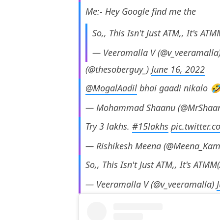
Me:- Hey Google find me the
So,, This Isn't Just ATM,, It's A
— Veeramalla V (@v_veeramalla
(@thesoberguy_)
June 16, 2022
@MogalAadil
bhai gaadi nikalo 
— Mohammad Shaanu (@MrShaa
Try 3 lakhs.
#15lakhs
pic.twitter.
— Rishikesh Meena (@Meena_Ka
So,, This Isn't Just ATM,, It's ATM
— Veeramalla V (@v_veeramalla)