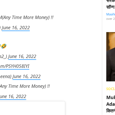
सरका
सॉन्ग
Maah
TMM(Any Time More Money) !!
over 2
)
June 16, 2022
🤣
n2_)
June 16, 2022
com/PSYH058IYI
meena)
June 16, 2022
M(Any Time More Money) !!
SOCI
June 16, 2022
Muk
Adan
कितनी