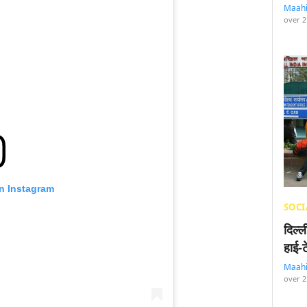
Maah
over 2
on Instagram
SOCI
दिल्
हाई-
Maah
over 2