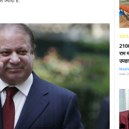
े ज़्यादा है.
SOCI
2100
राम म
उपहा
Maah
over 2