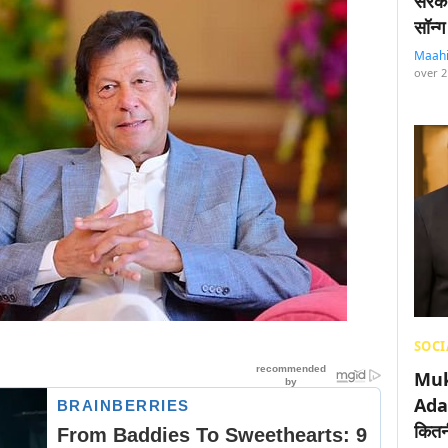
सरका
सॉन्ग
Maah
over 2
SOCI
Muk
Adan
कितनी