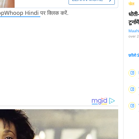
खेल
opWhoop Hindi
पर क्लिक करें.
धोती
टूर्न
Maah
over 2
फ़ॉलो