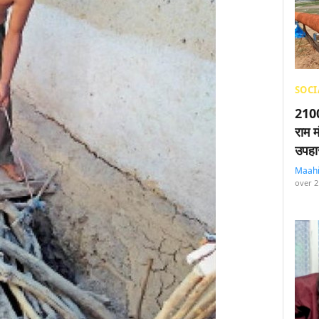
SOCI
2100
राम म
उपहा
Maah
over 2