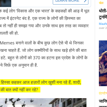
खेल
के कई लोग ‘विकास और एक भारत’ के कहकहों की आड़ में भूल
धोती
टूर्न
ाज्य में इंटरनेट बंद है. एक राज्य के लोगों की क़िस्मत का
Maah
ासिब तो नहीं ही समझा गया और उनके साथ इस तरह का व्यवहार
over 2
र ग़लती की हो.
s बनाने वालों के बीच कुछ लोग ऐसे भी थे जिनका
देखना चाहते हैं. जो लोग कश्मीरियों के साथ खड़े होने की बात
हीं हटे. बहुत से लोगों को 370 का हटना इस प्रदेश के लोगों के
 सिर्फ़ एक अनुमान ही है.
स्सा कहकर आज हज़ारों लोग ख़ुशी मना रहे हैं, शादी,
ं की बात क्यों नहीं कर रहे?
एंटरटेन
जानि