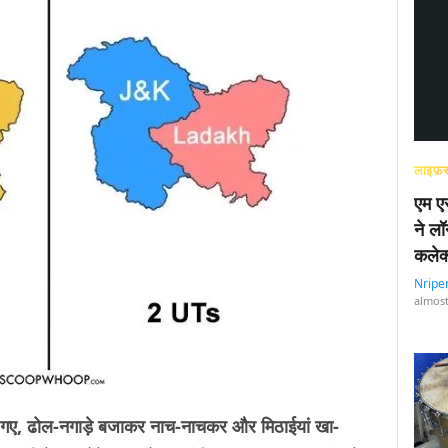
लाइफ़स
एम एस
ने लॉ
कलेक
Nripe
almost
ड़े गए, ढोल-नगाड़े बजाकर नाच-नाचकर और मिठाईयां खा-