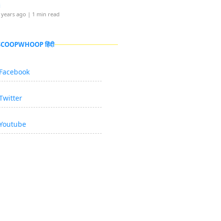
i
 years ago
| 1 min read
 SCOOPWHOOP हिंदी
Facebook
Twitter
Youtube