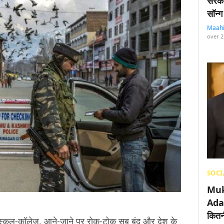
सरका
सॉन्ग
Maah
over 2
SOCI
Muk
Adan
कितनी
्कूल-कॉलेज, आने-जाने पर रोक-टोक सब बंद और देश के