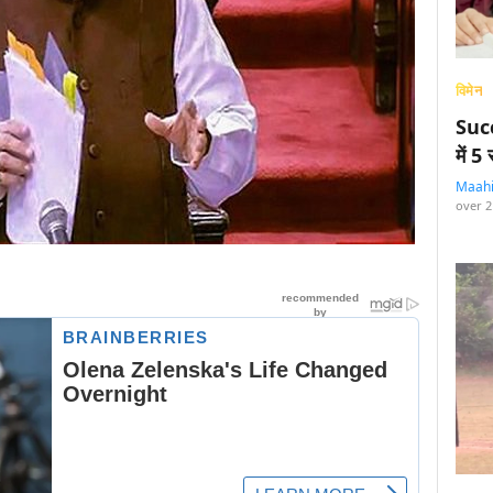
विमेन
Succ
में 
Maah
over 2