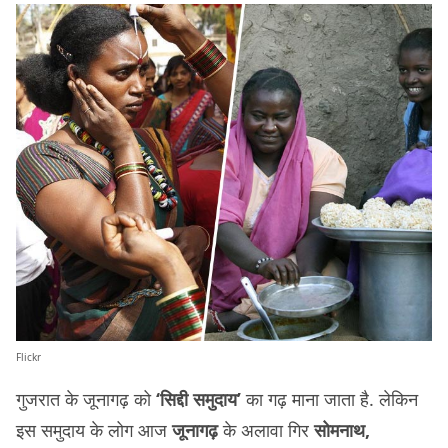
Flickr
गुजरात के जूनागढ़ को
‘सिद्दी समुदाय’
का गढ़ माना जाता है. लेकिन
इस समुदाय के लोग आज
जूनागढ़
के अलावा गिर
सोमनाथ,