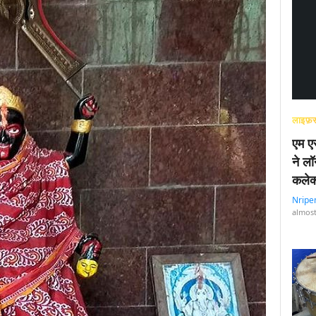
लाइफ़स
एम एस
ने लॉ
कलेक
Nripe
almost