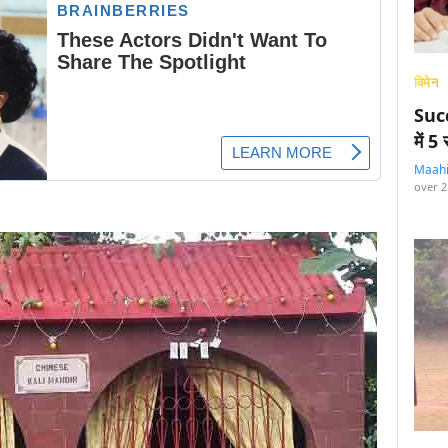
विमेन
Succ
में 
Maah
over 2