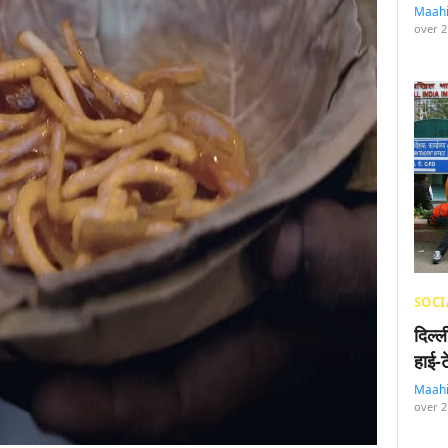
Maah
over 2
SOCI
दिल्
हाई-
Maah
over 2