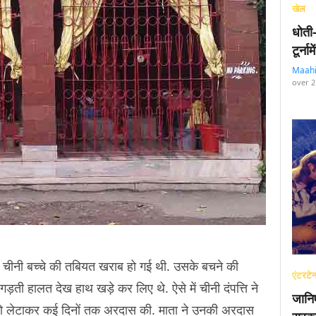
खेल
धोती
टूर्न
Maah
over 2
य चीनी बच्चे की तबियत खराब हो गई थी. उसके बचने की
एंटरटेन
गड़ती हालत देख हाथ खड़े कर लिए थे. ऐसे में चीनी दंपत्ति ने
जानि
चे को लेटाकर कई दिनों तक अरदास की. माता ने उनकी अरदास