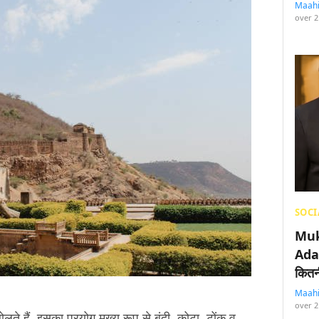
Maah
over 2
SOCI
Muk
Adan
कितनी
Maah
over 2
 बोलते हैं. इसका प्रयोग मुख्य रूप से बूंदी, कोटा, टोंक व