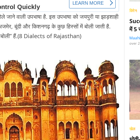
विमेन
बोले जाने वाली उपभाषा है. इस उपभाषा को जयपुरी या झाड़शाही
Succ
 अजमेर, बूंदी और किशनगढ़ के कुछ हिस्सों में बोली जाती है.
में 
पबोली” हैं.(8 Dialects of Rajasthan)
Maah
over 2
खेल
धोती