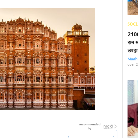
SOCI
2100
राम म
उपहा
Maah
over 2