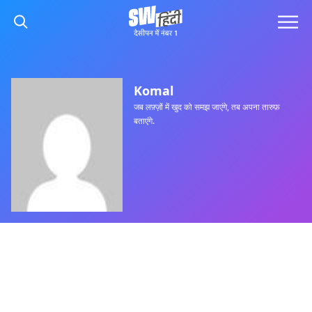
Komal
जब लफ़्ज़ों में खुद को समझ जाएंगे, तब अपना तारुफ़
बताएंगे.