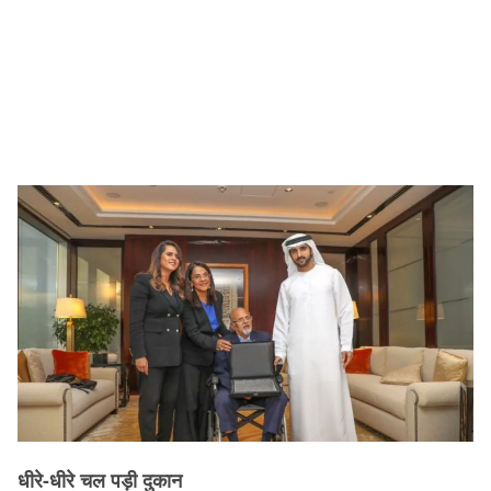
धीरे-धीरे चल पड़ी दुकान