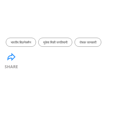
भारतीय बिज़नेसमैन
मुकेश मिकी जगतियानी
रोचक जानकारी
SHARE