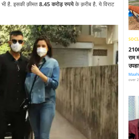
r
भी है. इसकी क़ीमत
8.45 करोड़ रुपये
के क़रीब है. ये विराट
SOCI
2100
राम म
उपहा
Maah
over 2