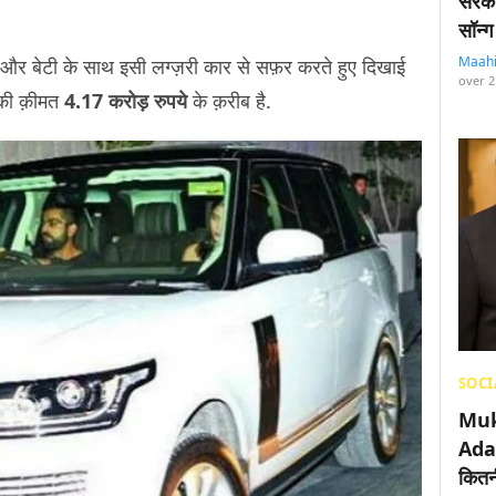
सरका
सॉन्ग
Maah
और बेटी के साथ इसी लग्ज़री कार से सफ़र करते हुए दिखाई
over 2
र की क़ीमत
4.17 करोड़ रुपये
के क़रीब है.
SOCI
Muk
Adan
कितनी