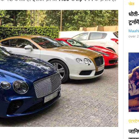
खेल
धोती
टूर्न
Maah
over 2
एंटरटेन
जानि