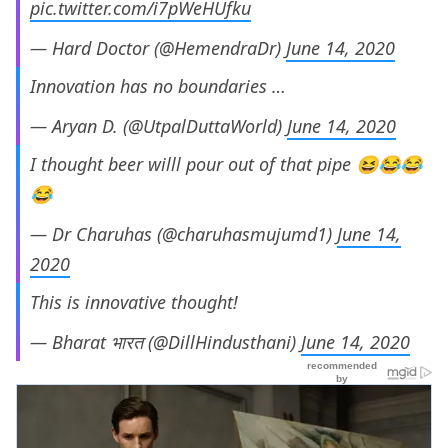
pic.twitter.com/i7pWeHUfku
— Hard Doctor (@HemendraDr)
June 14, 2020
Innovation has no boundaries …
— Aryan D. (@UtpalDuttaWorld)
June 14, 2020
I thought beer willl pour out of that pipe 😆😂😂
😂
— Dr Charuhas (@charuhasmujumd1)
June 14,
2020
This is innovative thought!
— Bharat भारत (@DillHindusthani)
June 14, 2020